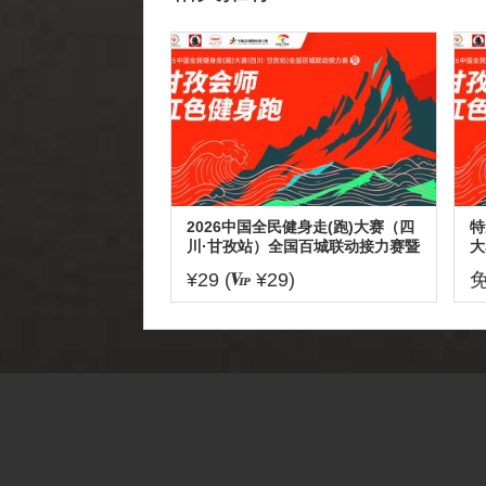
2026中国全民健身走(跑)大赛（四
特
川·甘孜站）全国百城联动接力赛暨
大
甘孜会师红色健身跑
接
¥29 (
¥29)