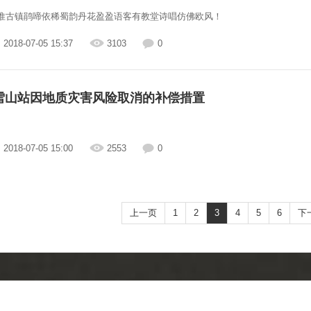
惟古镇鹃啼依稀蜀韵丹花盈盈语客有教堂诗唱仿佛欧风！
2018-07-05 15:37
3103
0
雪山站因地质灾害风险取消的补偿措置
2018-07-05 15:00
2553
0
上一页
1
2
3
4
5
6
下