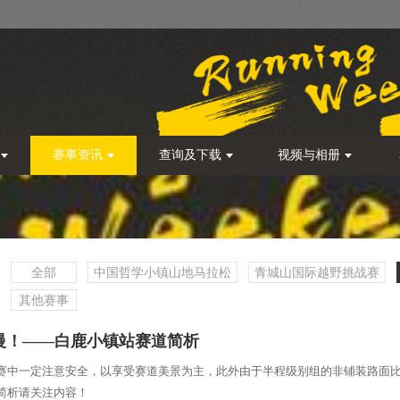
赛事资讯
查询及下载
视频与相册
全部
中国哲学小镇山地马拉松
青城山国际越野挑战赛
其他赛事
慢！——白鹿小镇站赛道简析
赛中一定注意安全，以享受赛道美景为主，此外由于半程级别组的非铺装路面
简析请关注内容！