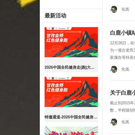
化嵩
最新活动
白鹿小镇
12月26日，
为一项古老而
家属在等待亲
2026中国全民健身走(跑)大赛（四川·甘孜站）全国百城联动接力赛暨甘孜会师红色健身跑
化嵩
关于白鹿
截止到2015
数，半程级别
特邀通道-2026中国全民健身走(跑)大赛（四川·甘孜站）全国百城联动接力赛暨甘孜会师红色健身跑
化嵩