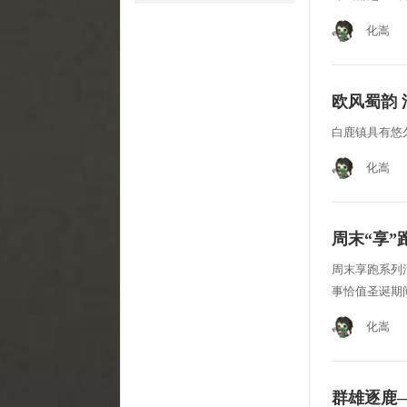
化嵩
欧风蜀韵
白鹿镇具有悠
化嵩
周末“享”跑
周末享跑系列活
事恰值圣诞期
化嵩
群雄逐鹿