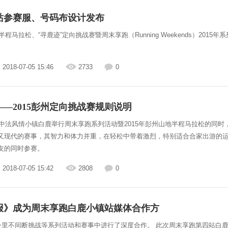
站参赛服、号码布设计发布
地半程马拉松、“寻鹿迹”定向挑战赛暨周末享跑（Running Weekends）20
2018-07-05 15:46
2733
0
——2015彭州定向挑战赛规则说明
在中法风情小镇白鹿举行周末享跑系列活动暨2015年彭州山地半程马拉松的同时，
又现代的赛事，其智力和体力并重，在轻松中带着激烈，特别适合合家出游的
友的同时参赛。
2018-07-05 15:42
2808
0
报》成为周末享跑白鹿小镇站媒体合作方
0公里不间断挑战等系列活动和赛事中进行了深度合作。 此次周末享跑第四站白