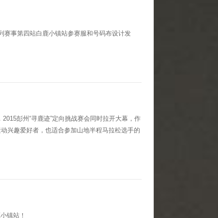
15年系列赛事第四站白鹿小镇站参赛服和号码布设计发
2015彭州“寻鹿迹”定向挑战赛会同时拉开大幕，作
运动兴趣爱好者，也适合参加山地半程马拉松选手的
鹿小镇站！