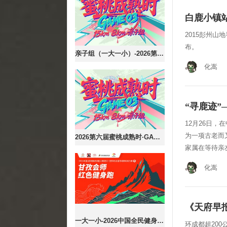
白鹿小镇
2015彭州山
布。
亲子组（一大一小）-2026第六届蜜桃成熟时·GAME03
化嵩
“寻鹿迹”
12月26日，
为一项古老而
2026第六届蜜桃成熟时·GAME03
家属在等待亲
化嵩
《天府早
一大一小-2026中国全民健身走(跑)大赛（四川·甘孜站）全国百城联动接力赛暨甘孜会师红色健身跑
环成都超20