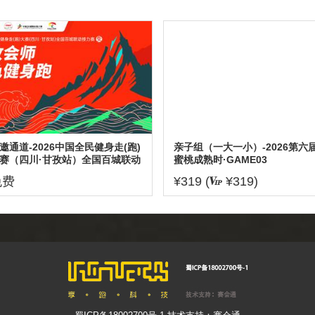
邀通道-2026中国全民健身走(跑)
亲子组（一大一小）-2026第六
赛（四川·甘孜站）全国百城联动
蜜桃成熟时·GAME03
力赛暨甘孜会师红色健身跑
免费
¥319 (
¥319)