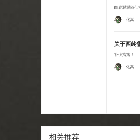
白鹿渺渺随仙
化嵩
关于西岭
补偿措施！
化嵩
相关推荐