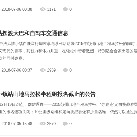
2018-07-06 00:38
3171
0
站摆渡大巴和自驾车交通信息
在中法风情小镇白鹿举行周末享跑系列活动暨2015年彭州山地半程马拉松的同时，
又现代的赛事，其智力和体力并重，在轻松中带着激烈，特别适合合家出游的
友的同时参赛。
2018-07-06 00:37
2959
0
小镇站山地马拉松半程组报名截止的公告
年12月19日24点，群雄逐鹿——2015彭州山地半程马拉松、“寻鹿迹”定向
组的报名选项关闭；10公里级别组和定向挑战赛还有少量名额，依然可以通过
2018-07-05 15:48
2570
0