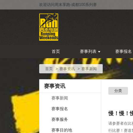
欢迎访问周末享跑-成都100系列赛
首页
赛事列表
赛事报名
首页
赛事资讯
赛事新闻
赛事资讯
分类
赛事新闻
赛事报名
慢！慢！
赛事服务
请参赛者在比
赛事目的地
行比赛！赛道