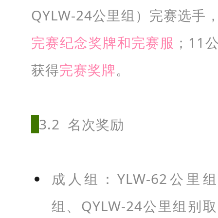
2
QYLW-24公里组）完赛选
公
里
完赛纪念奖牌和完赛服
；11
组
获得
完赛奖牌
。
：
2
0
3.2 名次奖励
0
人
。
成人组：YLW-62公里组
H
Y
组、QYLW-24公里组别
L