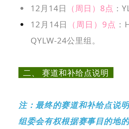
2
12月14日
（周日）8点
：Y
月
12月14日
（周日）9点
：
1
日
QYLW-24公里组
。
2
4
点
二、 赛道和补给点说明
，
其
中
注：最终的赛道和补给点说
早
鸟
组委会有权根据赛事目的地
时