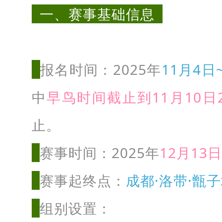
事
一、赛事基础信息
基
础
信
报名时间：
2025年
11月4日
息
中
早鸟时间截止到11月10日
止。
报
赛事时间：2025年
12月13日
名
赛事起终点：
成都·洛带·甑
时
间
组别设置：
：