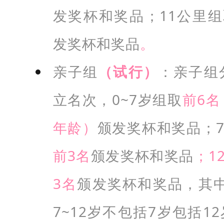
发奖杯和奖品；11公里组
W
-
发奖杯和奖品
。
4
5
亲子组
（试行）
：亲子组
公
立名次，0~7岁组取
前6
里
组
年龄）
颁发奖杯和奖品；7
：
前3名
颁发奖杯
和奖品
；1
2
0
3名
颁发奖杯和奖品，其中
0
7~12岁不包括7岁包括12
人