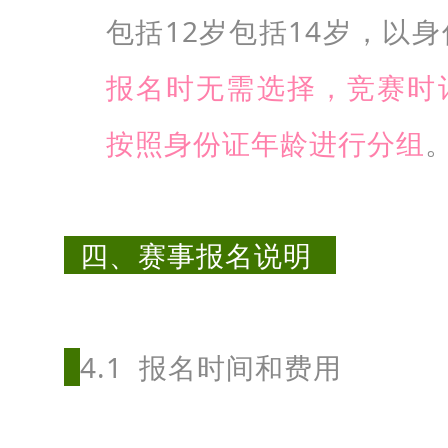
。
包括12岁包括14岁，以
Q
报名时无需选择，竞赛时
Y
L
按照身份证年龄进行分组
W
-
2
四、赛事报名说明
4
公
里
4.1 报名时间和费用
组
：
4