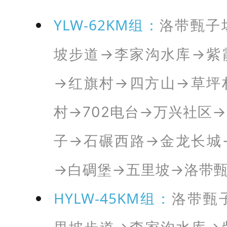
时
YLW-62KM组：
洛带甄子
间
坡步道→李家沟水库→紫
：
2
→红旗村→四方山→草坪
0
2
村→702电台→万兴社区
5
子→石碾西路→金龙长城
年
1
→白碉堡→五里坡→洛带
2
HYLW-45KM组：
洛带甄
月
1