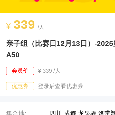
所
有
赛
339
¥
/人
事
相
亲子组（比赛日12月13日）-2025
关
A50
信
息
会员价
¥
339
/人
，
均
优惠券
登录后查看优惠券
以
最
终
集合地:
四川 成都 龙泉驿 洛带