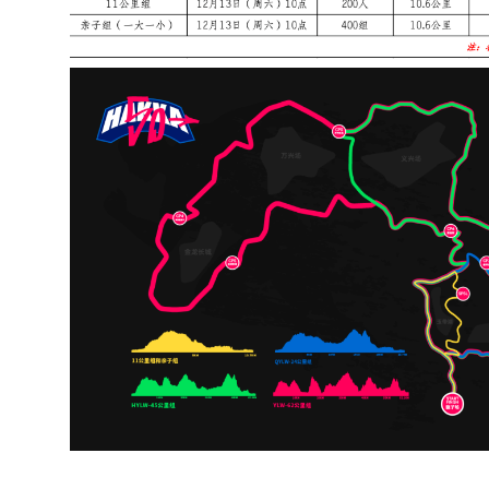
点
，
额
满
提
前
截
止
。
赛
事