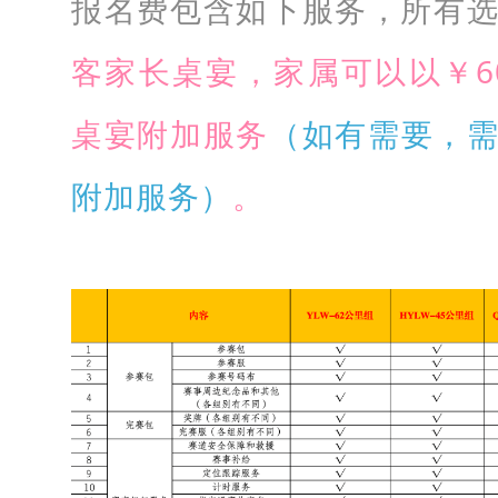
报名费包含如下服务，所有
0
人
客家长桌宴，家属可以以￥6
。
桌宴附加服务
（如有需要，
亲
子
附加服务）
。
组
：
4
0
0
组
家
庭