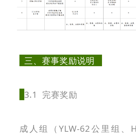
组
别
设
三、赛事奖励说明
置
：
Y
3.1 完赛奖励
L
W
-
成人组（YLW-62公里组、H
6