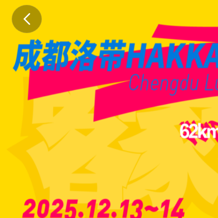
注
意
：
本
竞
赛
规
程
所
涉
及
的