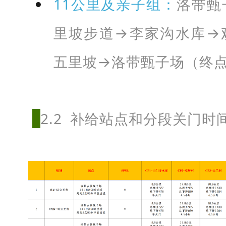
终
11公里及亲子组：
洛带甄
点
里坡步道→李家沟水库→
：
成
五里坡→洛带甄子场（终
都
·
洛
2.2 补给站点和分段关门时
带
·
甑
子
场
。