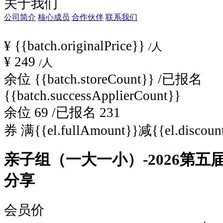
关于我们
山
欢
公司简介
核心成员
合作伙伴
联系我们
快
跃
¥
{{batch.originalPrice}}
/人
动
¥
249
/人
余位
{{batch.storeCount}}
/已报名
{{batch.successApplierCount}}
余位
69
/已报名
231
券
满{{el.fullAmount}}
减{{el.discoun
亲子组（一大一小）-2026第五
分享
会员价