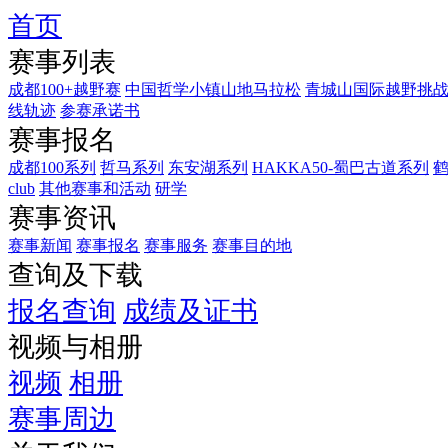
首页
双
赛事列表
龙
竞
成都100+越野赛
中国哲学小镇山地马拉松
青城山国际越野挑
线轨迹
参赛承诺书
春
赛事报名
穿
越
成都100系列
哲马系列
东安湖系列
HAKKA50-蜀巴古道系列
club
其他赛事和活动
研学
桃
赛事资讯
花
海
赛事新闻
赛事报名
赛事服务
赛事目的地
查询及下载
洋
都
报名查询
成绩及证书
市
视频与相册
绿
心
视频
相册
龙
赛事周边
泉